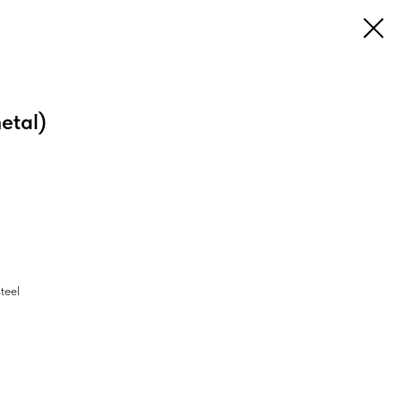
etal)
steel